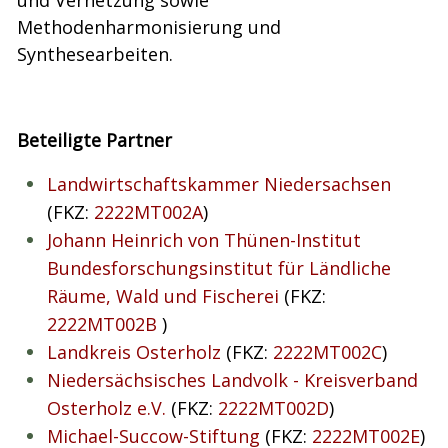
und Vernetzung sowie
Methodenharmonisierung und
Synthesearbeiten.
Beteiligte Partner
Landwirtschaftskammer Niedersachsen
(FKZ:
2222MT002A
)
Johann Heinrich von Thünen-Institut
Bundesforschungsinstitut für Ländliche
Räume, Wald und Fischerei
(FKZ:
2222MT002B
)
Landkreis Osterholz
(FKZ:
2222MT002C
)
Niedersächsisches Landvolk - Kreisverband
Osterholz e.V.
(FKZ:
2222MT002D
)
Michael-Succow-Stiftung
(FKZ:
2222MT002E
)